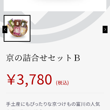
定番の商品
お買い物を続ける
カートへ進む
季節のお漬物
富川ファーム
新商品京都米
新商品昆布千枚漬
京の詰合せセットＢ
お店情報
￥3,780
催事スケジュール
(税込)
手土産にもぴったりな京つけもの富川の人気